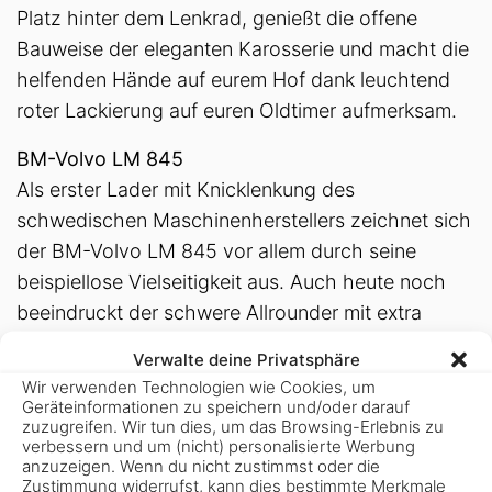
Platz hinter dem Lenkrad, genießt die offene
Bauweise der eleganten Karosserie und macht die
helfenden Hände auf eurem Hof dank leuchtend
roter Lackierung auf euren Oldtimer aufmerksam.
BM-Volvo LM 845
Als erster Lader mit Knicklenkung des
schwedischen Maschinenherstellers zeichnet sich
der BM-Volvo LM 845 vor allem durch seine
beispiellose Vielseitigkeit aus. Auch heute noch
beeindruckt der schwere Allrounder mit extra
großen Rädern und großzügiger Bodenfreiheit,
Verwalte deine Privatsphäre
kombiniert mit hoher Reichweite und Hubkraft.
Wir verwenden Technologien wie Cookies, um
Das Ergebnis: ein leistungsfähiger und vielseitiger
Geräteinformationen zu speichern und/oder darauf
zuzugreifen. Wir tun dies, um das Browsing-Erlebnis zu
Radlader, der von einem Volvo-Dieselmotor
verbessern und um (nicht) personalisierte Werbung
angetrieben wird. Produziert wurde die Maschine
anzuzeigen. Wenn du nicht zustimmst oder die
Zustimmung widerrufst, kann dies bestimmte Merkmale