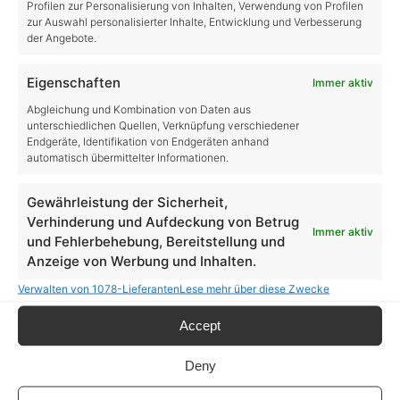
Profilen zur Personalisierung von Inhalten, Verwendung von Profilen
schreibt in die Kommentare, schaut im Discord
zur Auswahl personalisierter Inhalte, Entwicklung und Verbesserung
der Angebote.
vorbei oder kommt direkt mal in den Livestream
auf dem Kanal von
LSFarmers bei twitch.tv
Eigenschaften
Immer aktiv
Abgleichung und Kombination von Daten aus
Die Links auf dieser Seite sind ein sogenannte
unterschiedlichen Quellen, Verknüpfung verschiedener
Endgeräte, Identifikation von Endgeräten anhand
Partnerlinks.
automatisch übermittelter Informationen.
Über diese Links kommt Du in den Onlineshop von
Giants Software.
Gewährleistung der Sicherheit,
Verhinderung und Aufdeckung von Betrug
Mit dem Partnercode “LSFARMERS” kannst Du
Immer aktiv
und Fehlerbehebung, Bereitstellung und
diese Seite unterstützen. Dadurch wird das Spiel
Anzeige von Werbung und Inhalten.
für Dich nicht teurer.
Verwalten von 1078-Lieferanten
Lese mehr über diese Zwecke
Accept
Share:
Deny
Categories:
LS22 DLCs