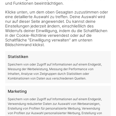
zwischen 1970 und 1972.
und Funktionen beeinträchtigen.
Klicke unten, um dem oben Gesagten zuzustimmen oder
Auf eurem Hof setzt ihr den BM-Volvo LM 845
eine detaillierte Auswahl zu treffen. Deine Auswahl wird
zum Laden und Transportieren großer und
nur auf dieser Seite angewendet. Du kannst deine
Einstellungen jederzeit ändern, einschließlich des
schwerer Materialmengen ein: Stämme von
Widerrufs deiner Einwilligung, indem du die Schaltflächen
gefällten Bäumen, Eisenerz aus der Mine in
in der Cookie-Richtlinie verwendest oder auf die
Schaltfläche "Einwilligung verwalten" am unteren
Silverrun Forest oder diverses Erntegut, Ballen und
Bildschirmrand klickst.
Big Bags sowie andere Ressourcen. Mit einer
ganzen Reihe von kompatiblen Anbaugeräten ist
Statistiken
der Volvo-Radlader stark und vielseitig genug für
Speichern von oder Zugriff auf Informationen auf einem Endgerät,
Messung der Werbeleistung, Messung der Performance von
jede Aufgabe eures landwirtschaftlichen Betriebs.
Inhalten, Analyse von Zielgruppen durch Statistiken oder
Kombinationen von Daten aus verschiedenen Quellen.
Dieses Pack ist ebenfalls Bestandteil des
Year 2
Season
Pass
von Giants Software. Wenn ihr den
Marketing
Season Pass besitzt dann könnt ihr dieses Pack
Speichern von oder Zugriff auf Informationen auf einem Endgerät,
ohne weitere Kosten direkt nutzen.
Verwendung reduzierter Daten zur Auswahl von Werbeanzeigen,
Erstellung von Profilen für personalisierte Werbung, Verwendung
von Profilen zur Auswahl personalisierter Werbung, Erstellung von
Falls ihr zu dem Pack noch Fragen habt, dann