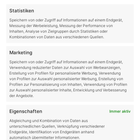
Share:
Statistiken
Speichern von oder Zugriff auf Informationen auf einem Endgerät,
#Account
#Gheed
#Giveaway
#Loyalty Coins
#Twitch
Messung der Werbeleistung, Messung der Performance von
Inhalten, Analyse von Zielgruppen durch Statistiken oder
Categories:
Allgemein
Kombinationen von Daten aus verschiedenen Quellen.
Schreibe einen
Marketing
Kommentar
Speichern von oder Zugriff auf Informationen auf einem Endgerät,
Verwendung reduzierter Daten zur Auswahl von Werbeanzeigen,
Erstellung von Profilen für personalisierte Werbung, Verwendung
Deine E-Mail-Adresse wird nicht veröffentlicht.
Erforderliche
von Profilen zur Auswahl personalisierter Werbung, Erstellung von
Felder sind mit
*
markiert
Profilen zur Personalisierung von Inhalten, Verwendung von Profilen
zur Auswahl personalisierter Inhalte, Entwicklung und Verbesserung
Kommentar
*
der Angebote.
Eigenschaften
Immer aktiv
Abgleichung und Kombination von Daten aus
unterschiedlichen Quellen, Verknüpfung verschiedener
Endgeräte, Identifikation von Endgeräten anhand
Name
*
automatisch übermittelter Informationen.