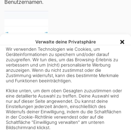
Benutzernamen.
Verwalte deine Privatsphäre
Wir verwenden Technologien wie Cookies, um
Geräteinformationen zu speichern und/oder darauf
Gheed mit Twitch verknüpfen
zuzugreifen. Wir tun dies, um das Browsing-Erlebnis zu
verbessern und um (nicht) personalisierte Werbung
Das sollte es dann an dieser Stelle gewesen sein.
anzuzeigen. Wenn du nicht zustimmst oder die
Zustimmung widerrufst, kann dies bestimmte Merkmale
und Funktionen beeinträchtigen.
Ihr könnt jetzt beim zuschauen Loyalty Coins
Klicke unten, um dem oben Gesagten zuzustimmen oder
freischalten die ihr dann in den Giveaways nutzen
eine detaillierte Auswahl zu treffen. Deine Auswahl wird
könnt.
nur auf dieser Seite angewendet. Du kannst deine
Einstellungen jederzeit ändern, einschließlich des
Widerrufs deiner Einwilligung, indem du die Schaltflächen
Viel Spaß dabei.
in der Cookie-Richtlinie verwendest oder auf die
Schaltfläche "Einwilligung verwalten" am unteren
LG Olli
Bildschirmrand klickst.