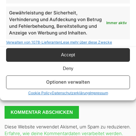
Gewährleistung der Sicherheit,
Verhinderung und Aufdeckung von Betrug
E-Mail-Adresse
*
Immer aktiv
und Fehlerbehebung, Bereitstellung und
Anzeige von Werbung und Inhalten.
Verwalten von 1078-Lieferanten
Lese mehr über diese Zwecke
Website
Accept
Deny
Optionen verwalten
Cookie Policy
Datenschutzerklärung
Impressum
Diese Website verwendet Akismet, um Spam zu reduzieren.
Erfahre, wie deine Kommentardaten verarbeitet werden.