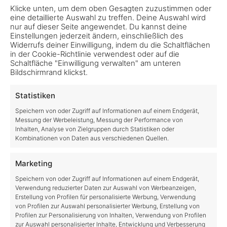
Klicke unten, um dem oben Gesagten zuzustimmen oder
eine detaillierte Auswahl zu treffen. Deine Auswahl wird
nur auf dieser Seite angewendet. Du kannst deine
TrackHat Opentrack Profil LS25
Einstellungen jederzeit ändern, einschließlich des
installieren – Schritt-für-Schritt-
Widerrufs deiner Einwilligung, indem du die Schaltflächen
in der Cookie-Richtlinie verwendest oder auf die
Anleitung
Schaltfläche "Einwilligung verwalten" am unteren
Bildschirmrand klickst.
Wenn du ein neues TrackHat Opentrack Profil
installieren möchtest, geht das schnell und
Statistiken
einfach. Diese Anleitung basiert auf TrackHat
Speichern von oder Zugriff auf Informationen auf einem Endgerät,
Messung der Werbeleistung, Messung der Performance von
Opentrack Version 3.2. In zukünftigen Versionen
Inhalten, Analyse von Zielgruppen durch Statistiken oder
können sich einzelne Schritte
Kombinationen von Daten aus verschiedenen Quellen.
oschuhm
no comments
Marketing
Speichern von oder Zugriff auf Informationen auf einem Endgerät,
Verwendung reduzierter Daten zur Auswahl von Werbeanzeigen,
Erstellung von Profilen für personalisierte Werbung, Verwendung
von Profilen zur Auswahl personalisierter Werbung, Erstellung von
Profilen zur Personalisierung von Inhalten, Verwendung von Profilen
zur Auswahl personalisierter Inhalte, Entwicklung und Verbesserung