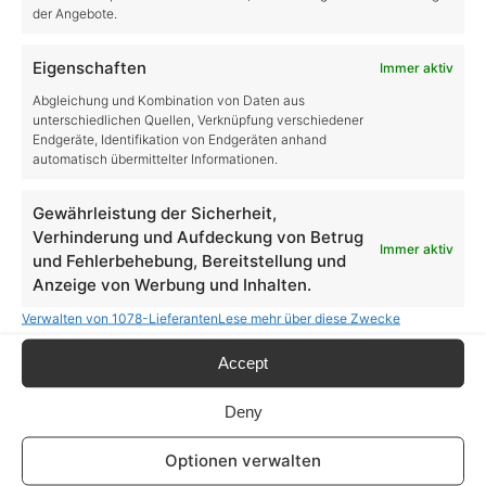
der Angebote.
Eigenschaften
Immer aktiv
Abgleichung und Kombination von Daten aus
unterschiedlichen Quellen, Verknüpfung verschiedener
Kategorien
Endgeräte, Identifikation von Endgeräten anhand
automatisch übermittelter Informationen.
Allgemein
Gewährleistung der Sicherheit,
Verhinderung und Aufdeckung von Betrug
Immer aktiv
Farming Simulator
und Fehlerbehebung, Bereitstellung und
Anzeige von Werbung und Inhalten.
Farming Simulator 19
Verwalten von 1078-Lieferanten
Lese mehr über diese Zwecke
LS19 DLCs
Accept
LS19 Tipps & Tricks
Deny
Farming Simulator 22
Optionen verwalten
LS22 DLCs