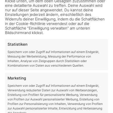
Klicke unten, um dem oben Gesagten zuzustimmen oder
eine detaillierte Auswahl zu treffen. Deine Auswahl wird
nur auf dieser Seite angewendet. Du kannst deine
Einstellungen jederzeit ändern, einschließlich des
LS25 Highlands Fishing Expansion –
Widerrufs deiner Einwilligung, indem du die Schaltflächen
Aquakultur, Highlands & mehr
in der Cookie-Richtlinie verwendest oder auf die
Schaltfläche "Einwilligung verwalten" am unteren
Bildschirmrand klickst.
Landwirtschafts-Simulator 25 – Highlands
Fishing Expansion kaufen Ich war die ganze Zeit
Statistiken
schon gespannt, was wohl als große Expansion
Speichern von oder Zugriff auf Informationen auf einem Endgerät,
zum Abschluss des Year 1 Season Pass für den
Messung der Werbeleistung, Messung der Performance von
Landwirtschafts-Simulator
Inhalten, Analyse von Zielgruppen durch Statistiken oder
Kombinationen von Daten aus verschiedenen Quellen.
oschuhm
no comments
Marketing
Speichern von oder Zugriff auf Informationen auf einem Endgerät,
Verwendung reduzierter Daten zur Auswahl von Werbeanzeigen,
Erstellung von Profilen für personalisierte Werbung, Verwendung
von Profilen zur Auswahl personalisierter Werbung, Erstellung von
Profilen zur Personalisierung von Inhalten, Verwendung von Profilen
zur Auswahl personalisierter Inhalte, Entwicklung und Verbesserung
der Angebote.