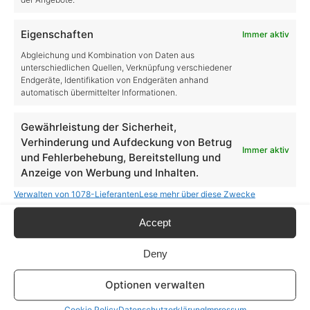
Eigenschaften
Immer aktiv
Abgleichung und Kombination von Daten aus
unterschiedlichen Quellen, Verknüpfung verschiedener
Kategorien
Endgeräte, Identifikation von Endgeräten anhand
automatisch übermittelter Informationen.
Allgemein
Gewährleistung der Sicherheit,
Verhinderung und Aufdeckung von Betrug
Farming Simulator
Immer aktiv
und Fehlerbehebung, Bereitstellung und
Farming Simulator 19
Anzeige von Werbung und Inhalten.
LS19 DLCs
Verwalten von 1078-Lieferanten
Lese mehr über diese Zwecke
LS19 Tipps & Tricks
Accept
Deny
Farming Simulator 22
LS22 DLCs
Optionen verwalten
LS22 Tipps & Tricks
Cookie Policy
Datenschutzerklärung
Impressum