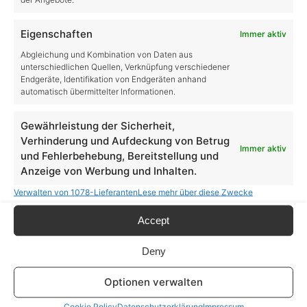
Eigenschaften
Immer aktiv
Abgleichung und Kombination von Daten aus
unterschiedlichen Quellen, Verknüpfung verschiedener
Kategorien
Endgeräte, Identifikation von Endgeräten anhand
automatisch übermittelter Informationen.
Allgemein
Gewährleistung der Sicherheit,
Verhinderung und Aufdeckung von Betrug
Farming Simulator
Immer aktiv
und Fehlerbehebung, Bereitstellung und
Farming Simulator 19
Anzeige von Werbung und Inhalten.
LS19 DLCs
Verwalten von 1078-Lieferanten
Lese mehr über diese Zwecke
LS19 Tipps & Tricks
Accept
Deny
Farming Simulator 22
LS22 DLCs
Optionen verwalten
LS22 Tipps & Tricks
Cookie Policy
Datenschutzerklärung
Impressum