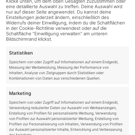
Klicke unten, um dem oben Gesagten zuzustimmen oder
eine detaillierte Auswahl zu treffen. Deine Auswahl wird
nur auf dieser Seite angewendet. Du kannst deine
Einstellungen jederzeit ändern, einschließlich des
LS25 Rabatt – jetzt 20 % günstiger im
Widerrufs deiner Einwilligung, indem du die Schaltflächen
Giants Store sichern!
in der Cookie-Richtlinie verwendest oder auf die
Schaltfläche "Einwilligung verwalten" am unteren
Bildschirmrand klickst.
Der LS25 Rabatt ist da! Wenn du den
Landwirtschafts-Simulator 25 noch nicht besitzt,
Statistiken
hast du jetzt die Chance, richtig zu sparen.Im
Speichern von oder Zugriff auf Informationen auf einem Endgerät,
offiziellen Giants Store bekommst du den PC-
Messung der Werbeleistung, Messung der Performance von
Download 20
Inhalten, Analyse von Zielgruppen durch Statistiken oder
Kombinationen von Daten aus verschiedenen Quellen.
oschuhm
no comments
Marketing
Speichern von oder Zugriff auf Informationen auf einem Endgerät,
Verwendung reduzierter Daten zur Auswahl von Werbeanzeigen,
Erstellung von Profilen für personalisierte Werbung, Verwendung
von Profilen zur Auswahl personalisierter Werbung, Erstellung von
Profilen zur Personalisierung von Inhalten, Verwendung von Profilen
zur Auswahl personalisierter Inhalte, Entwicklung und Verbesserung
der Angebote.