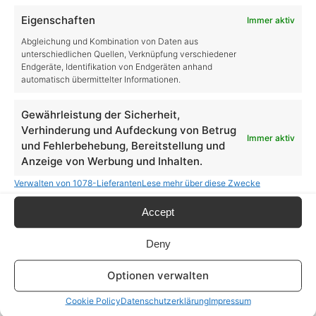
Eigenschaften
Immer aktiv
Kategorien
Abgleichung und Kombination von Daten aus
unterschiedlichen Quellen, Verknüpfung verschiedener
Endgeräte, Identifikation von Endgeräten anhand
automatisch übermittelter Informationen.
Allgemein
Gewährleistung der Sicherheit,
Farming Simulator
Verhinderung und Aufdeckung von Betrug
Immer aktiv
Farming Simulator 19
und Fehlerbehebung, Bereitstellung und
Anzeige von Werbung und Inhalten.
LS19 DLCs
Verwalten von 1078-Lieferanten
Lese mehr über diese Zwecke
LS19 Tipps & Tricks
Accept
Farming Simulator 22
Deny
LS22 DLCs
Optionen verwalten
LS22 Tipps & Tricks
Cookie Policy
Datenschutzerklärung
Impressum