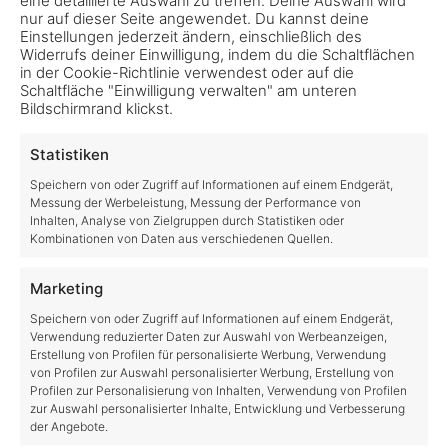
FS22 Farm Production Pack kaufen
nur auf dieser Seite angewendet. Du kannst deine
Einstellungen jederzeit ändern, einschließlich des
Widerrufs deiner Einwilligung, indem du die Schaltflächen
FS22 Farm Production Pack kaufen
in der Cookie-Richtlinie verwendest oder auf die
Wirtschaftlichkeit, Produktion & Nachhaltigkeit
Schaltfläche "Einwilligung verwalten" am unteren
Bildschirmrand klickst.
steigern: Mit über 20 neuen Inhalten erhaltet ihr
neue Verkaufsstellen, Produktionsanlagen,
Statistiken
Lageroptionen & mehr. Erscheinungstermin: 30.
Speichern von oder Zugriff auf Informationen auf einem Endgerät,
April 2024 Dieses Pack
Messung der Werbeleistung, Messung der Performance von
Inhalten, Analyse von Zielgruppen durch Statistiken oder
Kombinationen von Daten aus verschiedenen Quellen.
oschuhm
no comments
Marketing
Speichern von oder Zugriff auf Informationen auf einem Endgerät,
Verwendung reduzierter Daten zur Auswahl von Werbeanzeigen,
Erstellung von Profilen für personalisierte Werbung, Verwendung
von Profilen zur Auswahl personalisierter Werbung, Erstellung von
Profilen zur Personalisierung von Inhalten, Verwendung von Profilen
zur Auswahl personalisierter Inhalte, Entwicklung und Verbesserung
der Angebote.